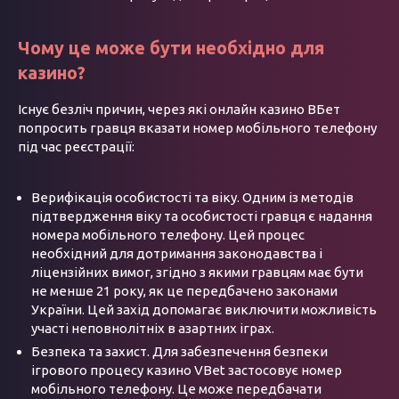
Чому це може бути необхідно для
казино?
Існує безліч причин, через які онлайн казино ВБет
попросить гравця вказати номер мобільного телефону
під час реєстрації:
Верифікація особистості та віку. Одним із методів
підтвердження віку та особистості гравця є надання
номера мобільного телефону. Цей процес
необхідний для дотримання законодавства і
ліцензійних вимог, згідно з якими гравцям має бути
не менше 21 року, як це передбачено законами
України. Цей захід допомагає виключити можливість
участі неповнолітніх в азартних іграх.
Безпека та захист. Для забезпечення безпеки
ігрового процесу казино VBet застосовує номер
мобільного телефону. Це може передбачати