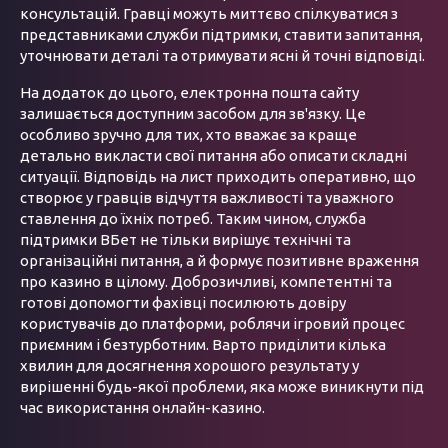
консультацій. Гравці можуть миттєво спілкуватися з
представниками служби підтримки, ставити запитання,
уточнювати деталі та отримувати ясні й точні відповіді.
На додаток до цього, електронна пошта сайту
залишається доступним засобом для зв'язку. Це
особливо зручно для тих, хто вважає за краще
детально викласти свої питання або описати складні
ситуації. Відповідь на лист приходить оперативно, що
створює у гравців відчуття важливості та уважного
ставлення до їхніх потреб. Таким чином, служба
підтримки ВБет не тільки вирішує технічні та
організаційні питання, а й формує позитивне враження
про казино в цілому. Доброзичливі, компетентні та
готові допомогти фахівці посилюють довіру
користувачів до платформи, роблячи ігровий процес
приємним і безтурботним. Варто приділити кілька
хвилин для досягнення хорошого результату у
вирішенні будь-якої проблеми, яка може виникнути під
час використання онлайн-казино.