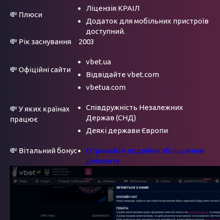
Ліцензія КРАІЛ
💸 Плюси
Додаток для мобільних пристроїв
доступний.
💸 Рік заснування
2003
vbet.ua
💸 Офіційні сайти
Відвідайте vbet.com
vbetua.com
Співдружність Незалежних
💸 У яких країнах
Держав (СНД)
працює
Деякі держави Європи
💸 Вітальний бонус
Отримайте подвійне збільшення
депозиту